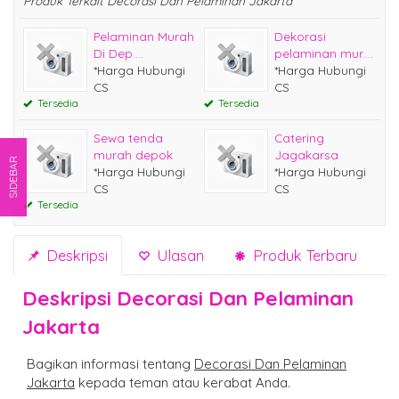
Produk Terkait Decorasi Dan Pelaminan Jakarta
Pelaminan Murah
Dekorasi
Di Dep....
pelaminan mur....
*Harga Hubungi
*Harga Hubungi
CS
CS
Tersedia
Tersedia
Sewa tenda
Catering
murah depok
Jagakarsa
SIDEBAR
*Harga Hubungi
*Harga Hubungi
CS
CS
Tersedia
Deskripsi
Ulasan
Produk Terbaru
Deskripsi
Decorasi Dan Pelaminan
Jakarta
Bagikan informasi tentang
Decorasi Dan Pelaminan
Jakarta
kepada teman atau kerabat Anda.