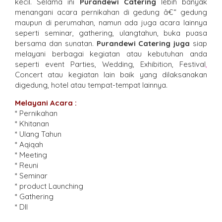
kecil. Selama ini
Purandewi Catering
lebih banyak
menangani acara pernikahan di gedung â€“ gedung
maupun di perumahan, namun ada juga acara lainnya
seperti seminar, gathering, ulangtahun, buka puasa
bersama dan sunatan.
Purandewi Catering
juga
siap
melayani berbagai kegiatan atau kebutuhan anda
seperti event Parties, Wedding, Exhibition, Festival
,
Concert atau kegiatan lain baik yang dilaksanakan
digedung, hotel atau tempat-tempat lainnya.
Melayani Acara :
* Pernikahan
* Khitanan
* Ulang Tahun
* Aqiqah
* Meeting
* Reuni
* Seminar
* product Launching
* Gathering
* Dll