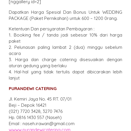
[nggallery id=2]
Dapatkan Harga Spesial Dan Bonus Untuk WEDDING
PACKAGE (Paket Pernikahan) untuk 600 – 1200 0rang.
Ketentuan Dan persyaratan Pembayaran :
1. Booking fee / tanda jadi sebesar 10% dari harga
paket
2. Pelunasan paling lambat 2 (dua) minggu sebelum
acara
3. Harga dan charge catering disesuaikan dengan
aturan gedung yang berlaku
4. Hal-hal yang tidak tertulis dapat dibicarakan lebih
lanjut
PURANDEWI CATERING
Jl. Kemiri Jaya No. 45 RT. 07/01
Beji – Depok 16421
(021) 7720 3428, 3270 7476
Hp. 0816 1430 557 (Naseh)
Email : naseh.irawan@gmail.com
wwww.purandewicatering.com